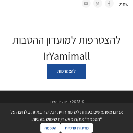
שתף:
להצטרפות למועדון ההטבות
IrYamimall
להצטרפות
© 2025 קניון עיר ימים .
מדיניות פרטיות
תנאי שימוש באתר
הצהרת נגישות
אנחנו משתמשים בעוגיות לשיפור חוויית הגלישה באתר. בלחיצה על
כתובת בני ברמן 2, פולג, נתניה | טלפון 09-7738740
"הסכמה" את/ה מאשר/ת שימוש בעוגיות.
מדיניות פרטיות
הסכמה