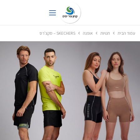
עמוד הבית
חנויות
אופנה
SKECHERS – סקצ'רס