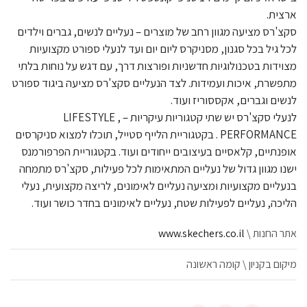
ארצית.
סקצ'רס מציעה מגוון רחב של מוצרים – נעליים לנשים, גברים וילדים
לכל גיל בכל סגנון, מסניקרס ליום יום ועד לנעלי ספורט מקצועיות
מצוידות בטכנולוגיות חדשניות ופורצות דרך, עם דגש על נוחות בלתי
מתפשרת, איכות ועמידות. לצד הנעליים סקצ'רס מציעה ביגוד ספורט
לנשים וגברים, אקססוריז ועוד.
לנעלי סקצ'רס יש שתי קטגוריות עיקריות – LIFESTYLE ,
PERFORMANCE . בקטגוריית הלייף סטייל, תוכלו למצוא סניקרסים
אופנתיים, קלאסיים בעיצובים ייחודים ועוד. בקטגוריית הפרפורמנס
ישנו מגוון גדול של נעליים המתאימות לכל פעילות, סקצ'רס מתמחה
בנעליים מקצועיות ומציעה נעליים לאימונים, לריצה מקצועית, נעלי
הליכה, נעליים לפעילות שטח, נעליים לאימונים בחדר כושר ועוד.
אתר החנות \
www.skechers.co.il
מיקום בקניון \ קומה ראשונה