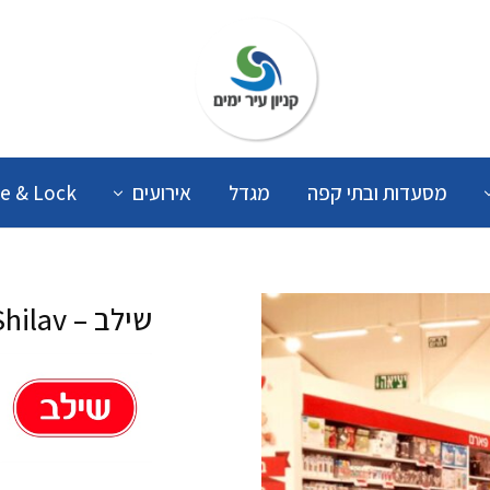
קניון
עיר
ימים
מסעדות ובתי קפה
מגדל
אירועים
e & Lock
שילב – Shilav