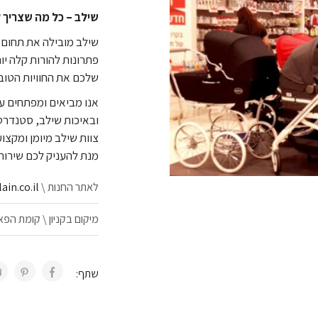
שילב – כל מה שצריך ל
פתרונות להורות קלה יו
שלכם את החוויות הטובו
אנו מביאים ומפתחים ע
ובאיכות שילב, סטנדרט
צוות שילב מיומן ומקצוע
מנת להעניק לכם שירות אי
לאתר החנות \
www.darlain.co.il
מיקום בקניון \ קומת הפ
שתף: