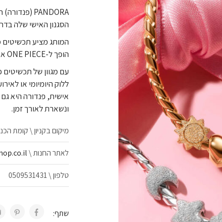
PANDORA (פנ
הסגנון האישי שלה בדרך
המותג מציע תכשיטים מ
הופך ל-ONE PIECE אישי, שנוצר בדיוק לפי מי שעונדת אותו.
עם מגוון של תכשיטים 
ללוק היומיומי או לאיר
אישית, פנדורה היא גם
ונשארת לאורך זמן.
מיקום בקניון \ קומת הכנ
לאתר החנות \
p.co.il/
טלפון \ 0509531431
שתף: