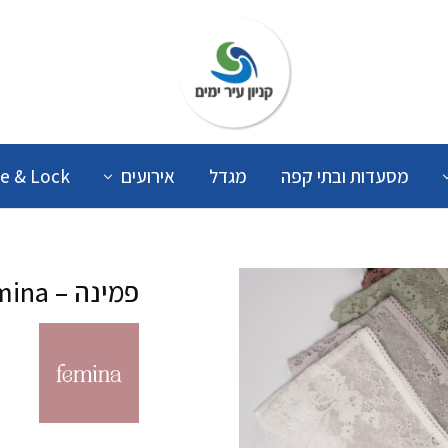
קניון
עיר
ימים
מסעדות ובתי קפה
מגדל
אירועים
e & Lock
פמינה – Femina