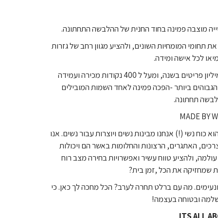
 תחומי המומחיות השונים, ולהציע מגוון רחב של גזרות
יאו לכל אישה ומידה.
עם ייצור של יותר מ-2 מיליון פריטים בשנה, ומעל ל 400 נקודות מכירה ועמידה
גבוהים ביותר -הפכה פמינה לאחד השמות המובילים
הלבשה תחתונה.
MADE BY 
98 ממנה הוא כוח נשי (!) אנחנו מבינות נשים ויוצרות עבור נשים. אנו
רכים, האתגרים, הרצונות והחלומות באשר הם ויכולות
ולמה, ולהציע טווח עשיר ואפשרויות בחירה מצב רוח
 שמחזיקה את הכל ,זמן בית?
 ונעימים. מה עם ברלט תחרה לערב? הכל מחכה לך כאן. כי
שלמה ובטוחה בעצמה!
ITS ALL A