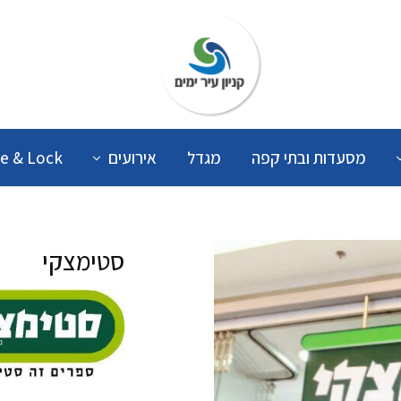
קניון
עיר
ימים
מסעדות ובתי קפה
מגדל
אירועים
e & Lock
סטימצקי