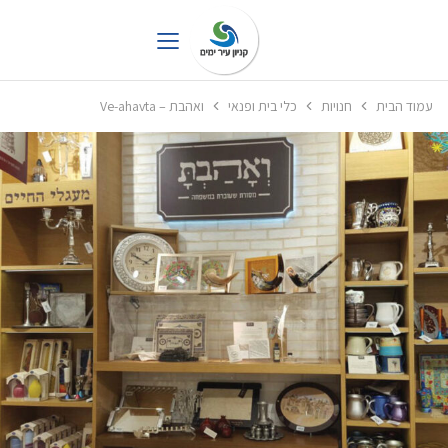
עמוד הבית
חנויות
כלי בית ופנאי
ואהבת – Ve-ahavta