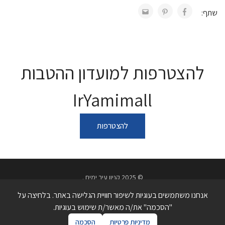
שתף:
להצטרפות למועדון ההטבות
IrYamimall
להצטרפות
© 2025 קניון עיר ימים .
מדיניות פרטיות
תנאי שימוש באתר
הצהרת נגישות
אנחנו משתמשים בעוגיות לשיפור חוויית הגלישה באתר. בלחיצה על
כתובת בני ברמן 2, פולג, נתניה | טלפון 09-7738740
"הסכמה" את/ה מאשר/ת שימוש בעוגיות.
מדיניות פרטיות
הסכמה