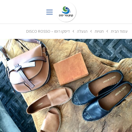
עמוד הבית
חנויות
הנעלה
דיסקו רוסו – DISCO ROSSO