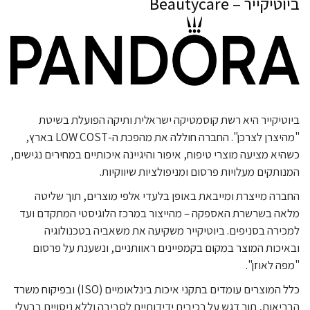
ביוטיקייר – Beautycare
ביוטיקייר היא רשת קוסמטיקה ישראלית ותיקה הפועלת בשיטת
"מהיצרן לצרכן". החברה חוללה את מהפכת ה-LOW COST בארץ,
כשהיא מציעה מוצרי טיפוח, איפור והיגיינה איכותיים במחירים נגישים,
המנותקים מעלויות פרסום ומניפולציות שיווקיות.
החברה מייצרת ומייבאת באופן בלעדי אלפי מוצרים, תוך שליטה
מלאה בשרשרת האספקה – מהייצור במרכז הלוגיסטי המתקדם ועד
למכירה בסניפים. ביוטיקייר משקיעה את משאביה בטכנולוגיה
ובאיכות המוצר במקום בקמפיינים ראוותניים, ונשענת על פרסום
"מפה לאוזן".
כלל המוצרים עומדים בתקני איכות בינלאומיים (ISO) ובפיקוח משרד
הבריאות, תוך דגש על רכיבים ידידותיים לסביבה וללא ניסויים בבעלי