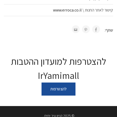
קישור לאתר החנות \
www.erroca.co.il
שתף:
להצטרפות למועדון ההטבות
IrYamimall
להצטרפות
© 2025 קניון עיר ימים .