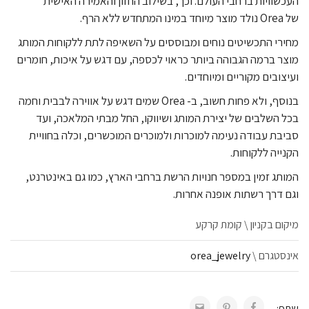
העכשוויות ברחבי העולם. וכך, בשילוב החזון והאמירה האישית
של Orea נולד מוצר מיוחד במינו המתחדש ללא הרף.
מחירי התכשיטים נוחים ומבוססים על השאיפה לתת ללקוחות המותג
מוצר ברמה הגבוהה ביותר כראוי לכספה, עם דגש על איכות, חומרים
ועיצובים מקוריים ומיוחדים.
בנוסף, ולא פחות חשוב, ב- Orea שמים דגש על אווירה לבבית וחמה
בכל השלבים של יצירת המותג ושיווקו, החל מבתי המלאכה, ועד
סביבת עבודה נעימה למוכרות ולמוכרים המוכשרים, וכלה בחוויית
הקנייה ללקוחות.
המותג זמין במספר חנויות הרשת ברחבי הארץ, כמו גם באינטרנט,
וגם דרך רשתות אופנה אחרות.
מיקום בקניון \ קומת קרקע
אינסטגרם \
orea_jewelry
שתף: