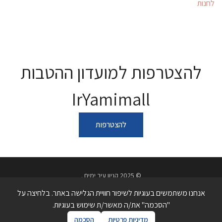
לחנות
להצטרפות למועדון ההטבות
IrYamimall
להצטרפות
© 2025 קניון עיר ימים .
מדיניות פרטיות
תנאי שימוש באתר
הצהרת נגישות
אנחנו משתמשים בעוגיות לשיפור חוויית הגלישה באתר. בלחיצה על
כתובת בני ברמן 2, פולג, נתניה | טלפון 09-7738740
"הסכמה" את/ה מאשר/ת שימוש בעוגיות.
מדיניות פרטיות
הסכמה