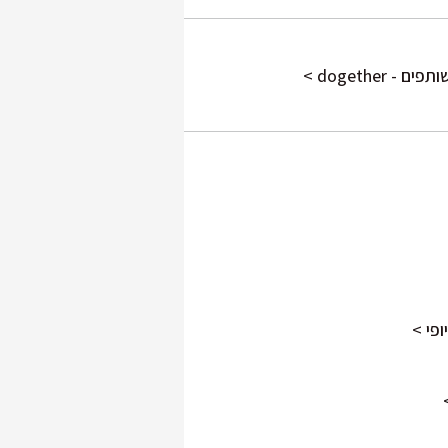
dogether >
פי >